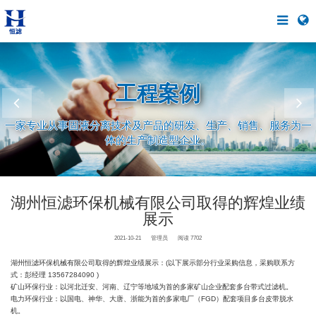
工程案例
一家专业从事固液分离技术及产品的研发、生产、销售、服务为一
体的生产制造型企业。
湖州恒滤环保机械有限公司取得的辉煌业绩
展示
2021-10-21
管理员
阅读 7702
湖州恒滤环保机械有限公司取得的辉煌业绩展示：(以下展示部分行业采购信息，采购联系方
式：彭经理 13567284090 )
矿山环保行业：以河北迁安、河南、辽宁等地域为首的多家矿山企业配套多台带式过滤机。
电力环保行业：以国电、神华、大唐、浙能为首的多家电厂（FGD）配套项目多台皮带脱水
机。