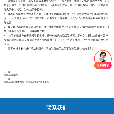
5、在滤布安装期间，当胶带在运动时要特别小心。为了安全，指派专人负责紧急跳闸线（安全
拉索）装置。当进行调整时要关闭电源。不要穿宽松衣服，披长发或戴首饰，因为这些东西易
卷入胶带，转辊，滤布或胶带轮等。
6、在检查或调整真空盒装置之前，关闭所有驱动器和电源。在过滤机处于运行时不要降低真空
盒。一旦真空盒达到上或下满位置后，不要转动升降手柄，因为这样可能会导致损坏真空盒下
降装置。
7、真空超过规定的真空泵额定值，就会对排水胶带产生过大的应力，引起故障和过量磨损。非
常仔细地观察真空计，避免损坏胶带。
8、 由于多数滤布在干燥时容易收缩，整张布的抗拉强度通常要大于布卷，所以在停机时要释
放滤布上的张应力，否则布卷就可能弯曲对不齐。而且，过大的张应力还可能损坏滤布及引起
磨边。
9、需要对排水胶带进行清洁和润滑。喷洗装置位于胶带下侧靠近驱动轮的地方。
上一篇:
真空过滤机介绍
下一篇:
真空过滤机在操作过程中应该注意哪些安全事项呢？
联系我们