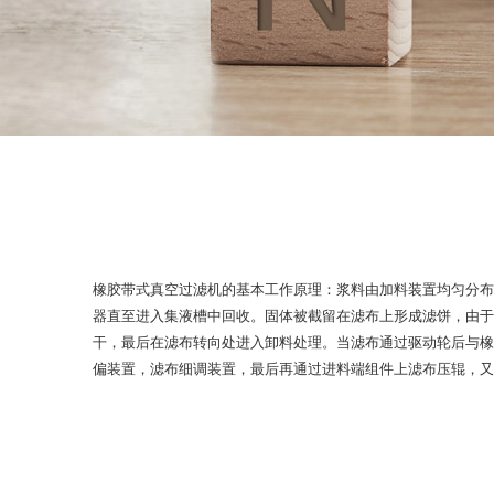
橡胶带式真空过滤机的基本工作原理：浆料由加料装置均匀分布
器直至进入集液槽中回收。固体被截留在滤布上形成滤饼，由于
干，最后在滤布转向处进入卸料处理。当滤布通过驱动轮后与橡
偏装置，滤布细调装置，最后再通过进料端组件上滤布压辊，又