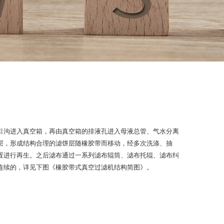
引沟进入真空箱，再由真空箱的排液孔进入母液总管、气水分离
层，形成结构合理的滤饼层随橡胶带而移动，经多次洗涤、抽
置进行再生。之后滤布通过一系列滤布辊筒、滤布托辊、滤布纠
连续的，详见下图《橡胶带式真空过滤机结构简图》。